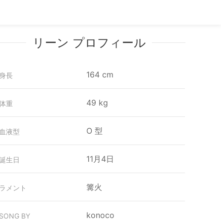
リーン プロフィール
164 cm
身長
49 kg
体重
O 型
血液型
11月4日
誕生日
篝火
ラメント
konoco
SONG BY