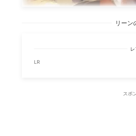
リーン
レ
LR
スポ